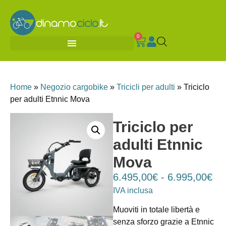
0
Home
»
Negozio cargobike
»
Tricicli per adulti
»
Triciclo
per adulti Etnnic Mova
Triciclo per
adulti Etnnic
Mova
6.495,00
€
-
6.995,00
€
IVA inclusa
Muoviti in totale libertà e
senza sforzo grazie a Etnnic