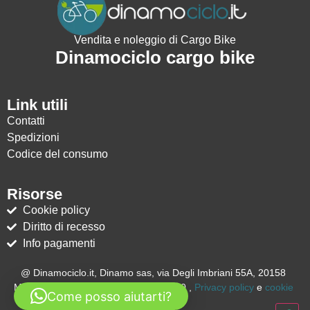
Vendita e noleggio di Cargo Bike
Dinamociclo cargo bike
Link utili
Contatti
Spedizioni
Codice del consumo
Risorse
Cookie policy
Diritto di recesso
Info pagamenti
@ Dinamociclo.it, Dinamo sas, via Degli Imbriani 55A, 20158
Milano (MI) – Italia, P.IVA 05653070960 ,
Privacy policy
e
cookie
Come posso aiutarti?
policy