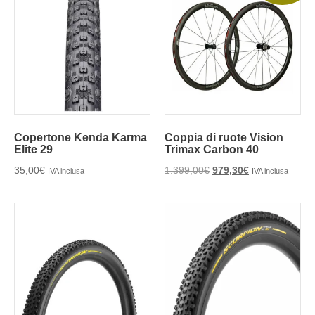
Copertone Kenda Karma
Coppia di ruote Vision
Elite 29
Trimax Carbon 40
35,00
€
1.399,00
€
979,30
€
IVA inclusa
IVA inclusa