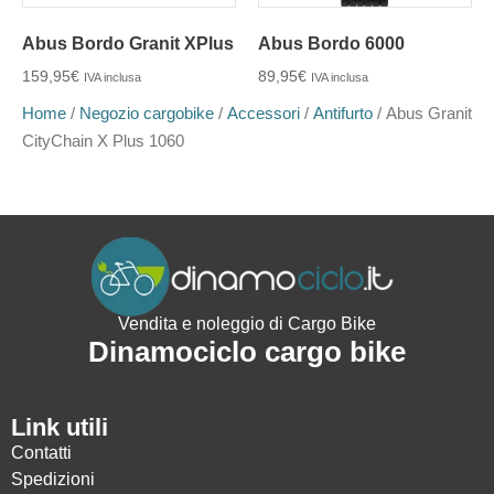
Abus Bordo Granit XPlus
Abus Bordo 6000
159,95
€
89,95
€
IVA inclusa
IVA inclusa
Home
/
Negozio cargobike
/
Accessori
/
Antifurto
/ Abus Granit
CityChain X Plus 1060
Vendita e noleggio di Cargo Bike
Dinamociclo cargo bike
Link utili
Contatti
Spedizioni