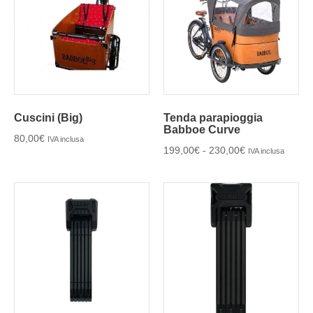
Cuscini (Big)
Tenda parapioggia
Babboe Curve
80,00
€
IVA inclusa
199,00
€
-
230,00
€
IVA inclusa