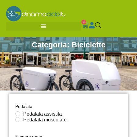
0
Categoria: Biciclette
Pedalata
Pedalata assistita
Pedalata muscolare
Numero ruote