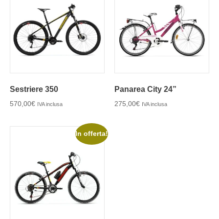
Sestriere 350
Panarea City 24”
570,00
€
275,00
€
IVA inclusa
IVA inclusa
In offerta!