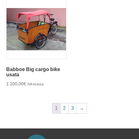
Babboe Big cargo bike
usata
1.200,00
€
IVA inclusa
1
2
3
→