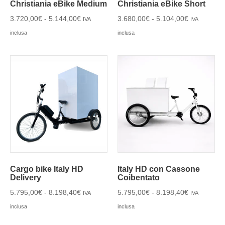
Christiania eBike Medium
Christiania eBike Short
3.720,00
€
-
5.144,00
€
3.680,00
€
-
5.104,00
€
IVA
IVA
inclusa
inclusa
Cargo bike Italy HD
Italy HD con Cassone
Delivery
Coibentato
5.795,00
€
-
8.198,40
€
5.795,00
€
-
8.198,40
€
IVA
IVA
inclusa
inclusa