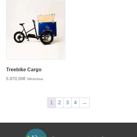
Treebike Cargo
5.870,00
€
IVA inclusa
1
2
3
4
→