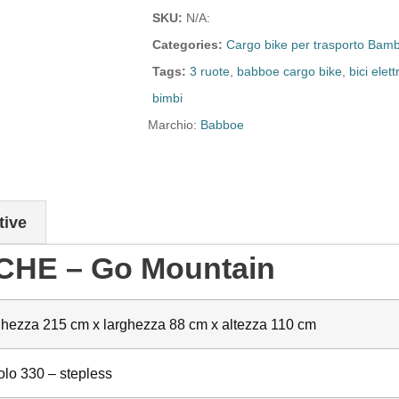
SKU:
N/A:
Categories:
Cargo bike per trasporto Bamb
Tags:
3 ruote
,
babboe cargo bike
,
bici elett
bimbi
Marchio:
Babboe
tive
CHE – Go Mountain
hezza 215 cm x larghezza 88 cm x altezza 110 cm
olo 330 – stepless