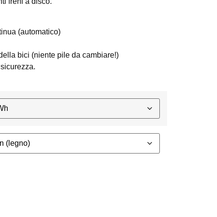
ti freni a disco.
inua (automatico)
della bici (niente pile da cambiare!)
 sicurezza.