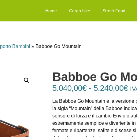
Home
Cargo bike
Street Food
sporto Bambini
»
Babboe Go Mountain
Babboe Go Mo
5.040,00
€
-
5.240,00
€
IV
La Babboe Go Mountain è la versione pi
la sigla “Mountain” della Babboe indic
sensore di forza e il cambio Enviolo aut
estremamente semplice e divertente in tu
fermate e ripartenze, salite e discese s