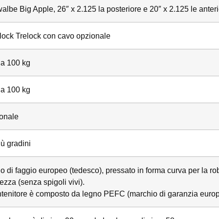
lbe Big Apple, 26″ x 2.125 la posteriore e 20″ x 2.125 le anteri
lock Trelock con cavo opzionale
 a 100 kg
 a 100 kg
onale
iù gradini
 di faggio europeo (tedesco), pressato in forma curva per la rob
ezza (senza spigoli vivi).
ontenitore è composto da legno PEFC (marchio di garanzia europe