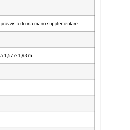
o è provvisto di una mano supplementare
ra 1,57 e 1,98 m