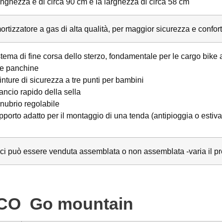
unghezza è di circa 90 cm e la larghezza di circa 58 cm
tizzatore a gas di alta qualità, per maggior sicurezza e confort
tema di fine corsa dello sterzo, fondamentale per le cargo bike a
e panchine
inture di sicurezza a tre punti per bambini
ancio rapido della sella
nubrio regolabile
porto adatto per il montaggio di una tenda (antipioggia o estiva
ici può essere venduta assemblata o non assemblata -varia il pr
CO Go mountain