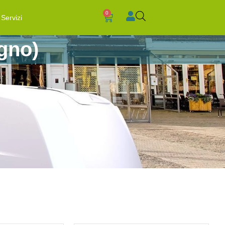
0
Servizi
gno)