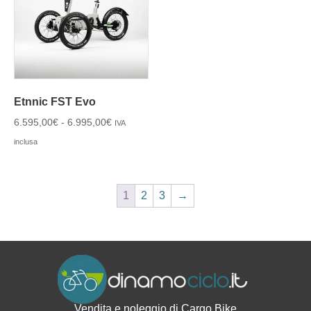
Etnnic FST Evo
6.595,00
€
-
6.995,00
€
IVA
inclusa
1
2
3
→
Vendita e noleggio di Cargo Bike