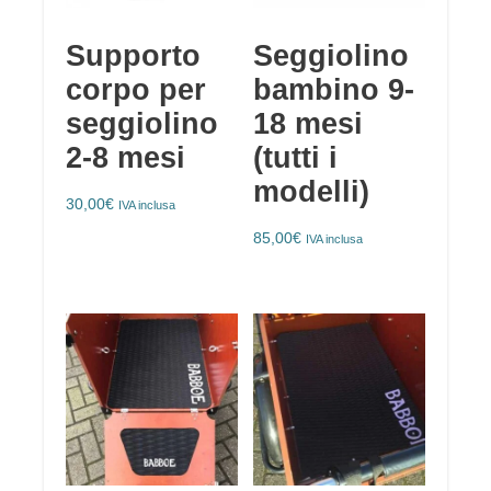
Supporto
Seggiolino
corpo per
bambino 9-
seggiolino
18 mesi
2-8 mesi
(tutti i
modelli)
30,00
€
IVA inclusa
85,00
€
IVA inclusa