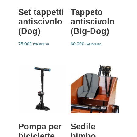
Set tappetti
Tappeto
antiscivolo
antiscivolo
(Dog)
(Big-Dog)
75,00
€
60,00
€
IVA inclusa
IVA inclusa
Pompa per
Sedile
biciclette
bimbo