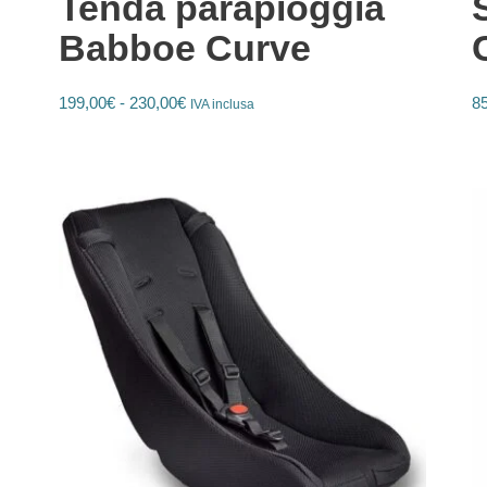
Tenda parapioggia
Babboe Curve
199,00
€
-
230,00
€
8
IVA inclusa