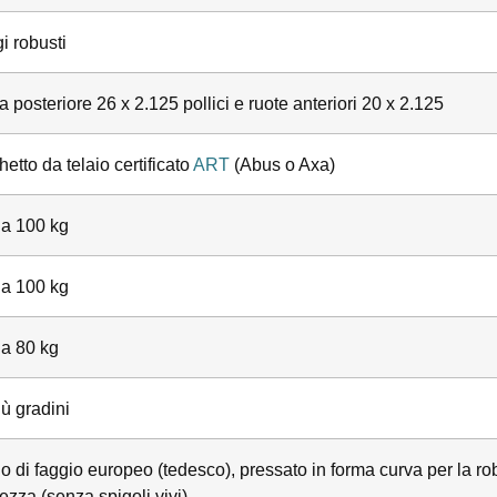
i robusti
 posteriore 26 x 2.125 pollici e ruote anteriori 20 x 2.125
etto da telaio certificato
ART
(Abus o Axa)
 a 100 kg
 a 100 kg
 a 80 kg
iù gradini
 di faggio europeo (tedesco), pressato in forma curva per la rob
ezza (senza spigoli vivi).