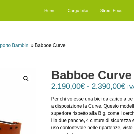
Home
Cargo bike
Street Food
sporto Bambini
»
Babboe Curve
Babboe Curve
2.190,00
€
-
2.390,00
€
IV
Per chi volesse una bici da carico a tre
a disposizione la Curve. Questo model
superiore rispetto alla Big, come i cerc
Ha due panche, 4 cinture di sicurezza e
uso confortevole nelle ripartenze, vist