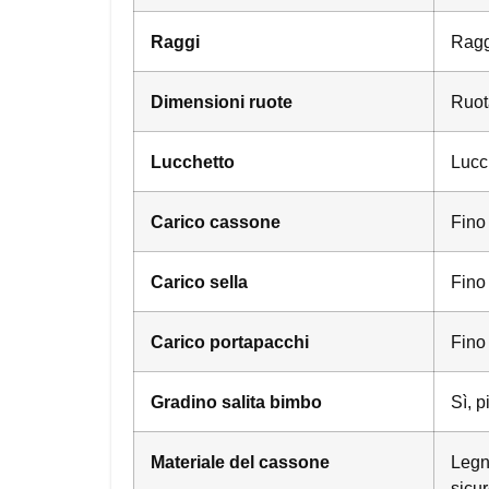
Raggi
Ragg
Dimensioni ruote
Ruota
Lucchetto
Lucch
Carico cassone
Fino
Carico sella
Fino
Carico portapacchi
Fino
Gradino salita bimbo
Sì, p
Materiale del cassone
Legno
sicur