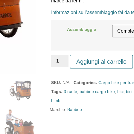
marce da fermi.
Informazioni sull’assemblaggio fai da t
Assemblaggio
Aggiungi al carrello
SKU:
N/A:
Categories:
Cargo bike per tra
Tags:
3 ruote
,
babboe cargo bike
,
bici
,
bici
bimbi
Marchio:
Babboe