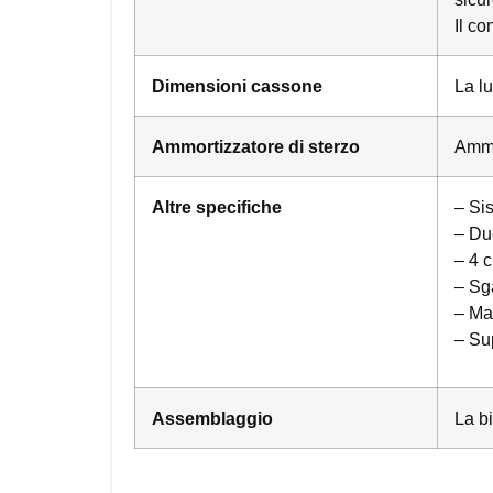
Il c
Dimensioni cassone
La l
Ammortizzatore di sterzo
Ammor
Altre specifiche
– Sis
– Du
– 4 c
– Sg
– Ma
– Sup
Assemblaggio
La b