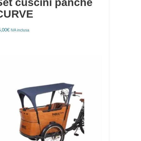
Set cuscini panche
CURVE
5,00
€
IVA inclusa