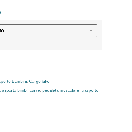
e
sporto Bambini
,
Cargo bike
 trasporto bimbi
,
curve
,
pedalata muscolare
,
trasporto