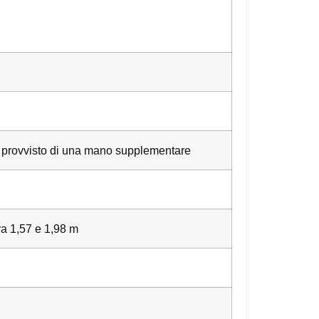
o è provvisto di una mano supplementare
ra 1,57 e 1,98 m