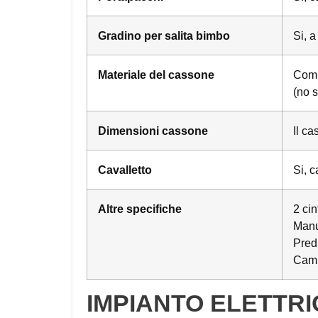
Gradino per salita bimbo
Si, a
Materiale del cassone
Comp
(no s
Dimensioni cassone
Il ca
Cavalletto
Si, c
Altre specifiche
2 cin
Manu
Pred
Camp
IMPIANTO ELETTR