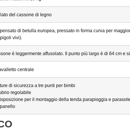
 lato del cassone di legno
ensato di betulla europea, pressato in forma curva per maggior
pigoli vivi).
ssone è leggermente affusolato. Il punto più largo è di 64 cm e si
avalletto centrale
ture di sicurezza a tre punti per bimbi
brio regolabile
isposizione per il montaggio della tenda parapioggia e parasol
anello
ICO