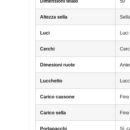
Dimensioni telaio
50
Altezza sella
Sella
Luci
Luci 
Cerchi
Cerc
Dimesioni ruote
Anter
Lucchetto
Lucch
Carico cassone
Fino
Carico sella
Fino
Portapacchi
Sì, 