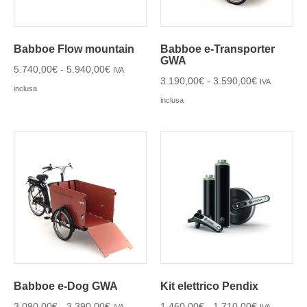
Babboe Flow mountain
Babboe e-Transporter
GWA
5.740,00
€
-
5.940,00
€
IVA
3.190,00
€
-
3.590,00
€
IVA
inclusa
inclusa
Babboe e-Dog GWA
Kit elettrico Pendix
3.090,00
€
-
3.390,00
€
1.460,00
€
-
1.710,00
€