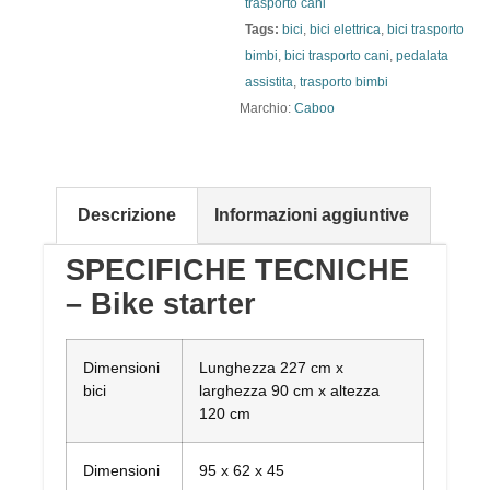
trasporto cani
Tags:
bici
,
bici elettrica
,
bici trasporto
bimbi
,
bici trasporto cani
,
pedalata
assistita
,
trasporto bimbi
Marchio:
Caboo
Descrizione
Informazioni aggiuntive
SPECIFICHE TECNICHE
– Bike starter
Dimensioni
Lunghezza 227 cm x
bici
larghezza 90 cm x altezza
120 cm
Dimensioni
95 x 62 x 45