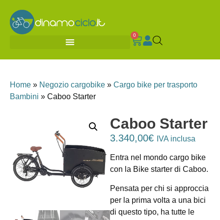
0
Home
»
Negozio cargobike
»
Cargo bike per trasporto
Bambini
»
Caboo Starter
Caboo Starter
3.340,00
€
IVA inclusa
Entra nel mondo cargo bike
con la Bike starter di Caboo.
Pensata per chi si approccia
per la prima volta a una bici
di questo tipo, ha tutte le