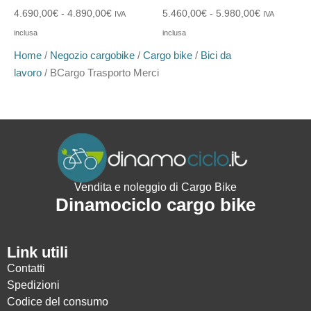
4.690,00
€
-
4.890,00
€
5.460,00
€
-
5.980,00
€
IVA
IVA
inclusa
inclusa
Home
/
Negozio cargobike
/
Cargo bike
/
Bici da
lavoro
/ BCargo Trasporto Merci
Vendita e noleggio di Cargo Bike
Dinamociclo cargo bike
Link utili
Contatti
Spedizioni
Codice del consumo