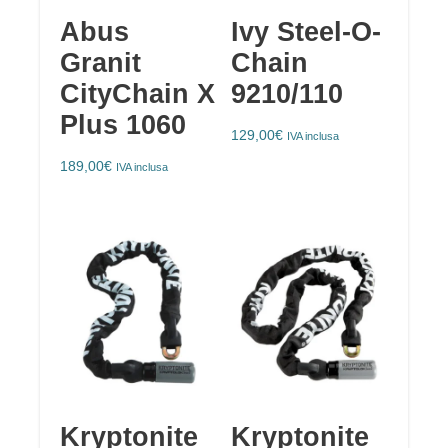
Abus
Ivy Steel-O-
Granit
Chain
CityChain X
9210/110
Plus 1060
129,00
€
IVA inclusa
189,00
€
IVA inclusa
Kryptonite
Kryptonite