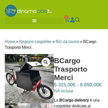
0
Home
»
Negozio cargobike
»
Bici da lavoro
»
BCargo
Trasporto Merci
BCargo
Trasporto
Merci
5.315,00
€
-
6.650,00
€
IVA inclusa
La
BCargo delivery
è una
cargobike dedicata al