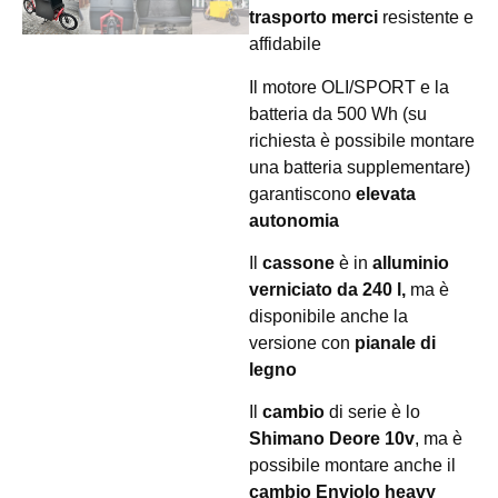
trasporto merci
resistente e
affidabile
Il motore OLI/SPORT e la
batteria da 500 Wh (su
richiesta è possibile montare
una batteria supplementare)
garantiscono
elevata
autonomia
Il
cassone
è in
alluminio
verniciato da 240 l,
ma è
disponibile anche la
versione con
pianale di
legno
Il
cambio
di serie è lo
Shimano Deore 10v
, ma è
possibile montare anche il
cambio Enviolo heavy