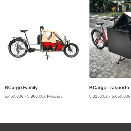
BCargo Family
BCargo Trasporto 
5.460,00
€
-
5.980,00
€
5.315,00
€
-
6.650,00
€
IVA inclusa