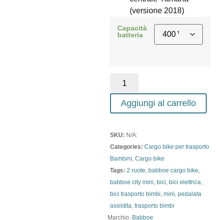
(versione 2018)
Capacità
batteria
Aggiungi al carrello
SKU:
N/A:
Categories:
Cargo bike per trasporto
Bambini
,
Cargo bike
Tags:
2 ruote
,
babboe cargo bike
,
babboe city mini
,
bici
,
bici elettrica
,
bici trasporto bimbi
,
mini
,
pedalata
assistita
,
trasporto bimbi
Marchio:
Babboe