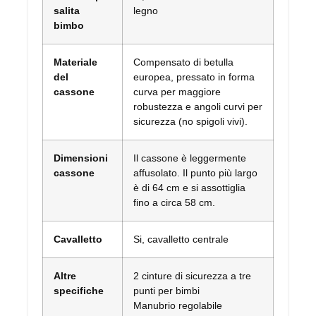
salita
legno
bimbo
Materiale
Compensato di betulla
del
europea, pressato in forma
cassone
curva per maggiore
robustezza e angoli curvi per
sicurezza (no spigoli vivi).
Dimensioni
Il cassone è leggermente
cassone
affusolato. Il punto più largo
è di 64 cm e si assottiglia
fino a circa 58 cm.
Cavalletto
Si, cavalletto centrale
Altre
2 cinture di sicurezza a tre
specifiche
punti per bimbi
Manubrio regolabile