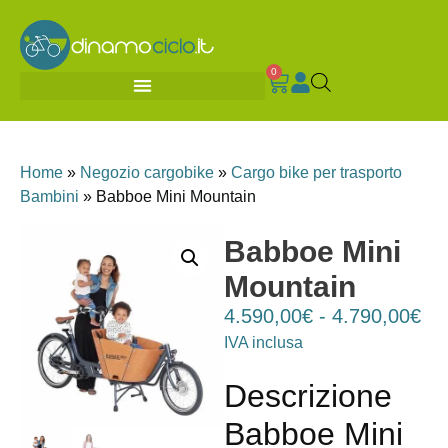
0
Home
»
Negozio cargobike
»
Cargo bike per trasporto
Bambini
»
Babboe Mini Mountain
Babboe Mini
Mountain
4.590,00
€
-
4.790,00
€
IVA inclusa
Descrizione
Babboe Mini