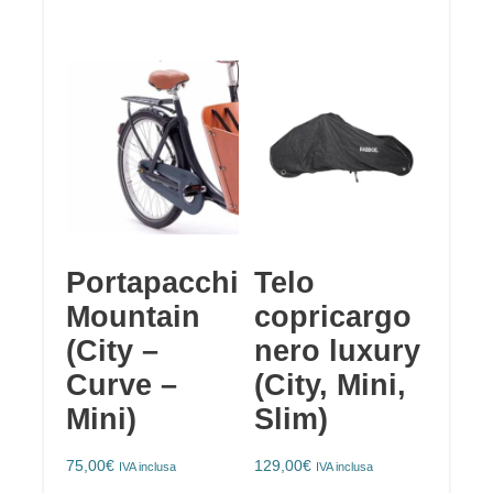
Portapacchi
Telo
Mountain
copricargo
(City –
nero luxury
Curve –
(City, Mini,
Mini)
Slim)
75,00
€
129,00
€
IVA inclusa
IVA inclusa