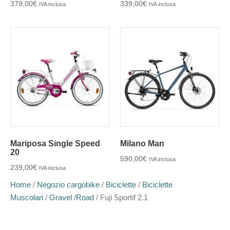
379,00
€
339,00
€
IVA inclusa
IVA inclusa
Mariposa Single Speed
Milano Man
20
590,00
€
IVA inclusa
239,00
€
IVA inclusa
Home
/
Negozio cargobike
/
Biciclette
/
Biciclette
Muscolari
/
Gravel /Road
/ Fuji Sportif 2.1