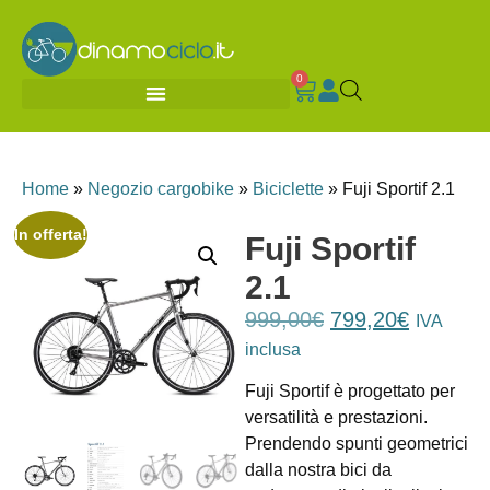
0
Home
»
Negozio cargobike
»
Biciclette
»
Fuji Sportif 2.1
In offerta!
Fuji Sportif
2.1
999,00
€
799,20
€
IVA
inclusa
Fuji Sportif è progettato per
versatilità e prestazioni.
Prendendo spunti geometrici
dalla nostra bici da