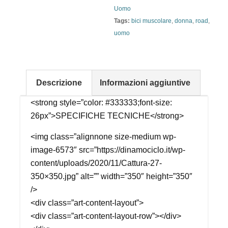
Uomo
Tags:
bici muscolare
,
donna
,
road
,
uomo
Descrizione
Informazioni aggiuntive
<strong style=”color: #333333;font-size:
26px”>SPECIFICHE TECNICHE</strong>
<img class=”alignnone size-medium wp-
image-6573″ src=”https://dinamociclo.it/wp-
content/uploads/2020/11/Cattura-27-
350×350.jpg” alt=”” width=”350″ height=”350″
/>
<div class=”art-content-layout”>
<div class=”art-content-layout-row”></div>