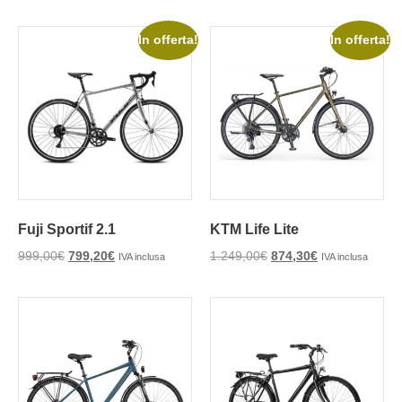
In offerta!
In offerta!
Fuji Sportif 2.1
KTM Life Lite
999,00
€
799,20
€
1.249,00
€
874,30
€
IVA inclusa
IVA inclusa