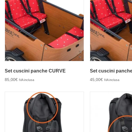
Set cuscini panche CURVE
Set cuscini panch
85,00
€
45,00
€
IVA inclusa
IVA inclusa