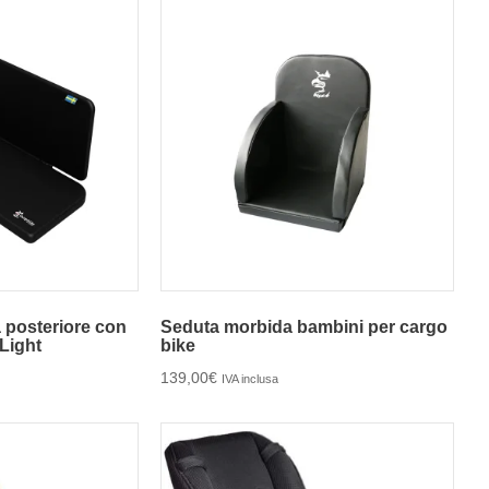
 posteriore con
Seduta morbida bambini per cargo
eLight
bike
139,00
€
IVA inclusa