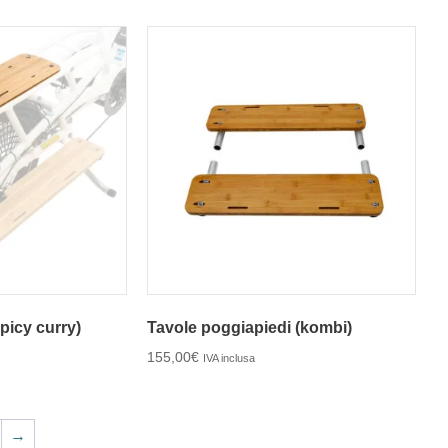
picy curry)
Tavole poggiapiedi (kombi)
155,00
€
IVA inclusa
→