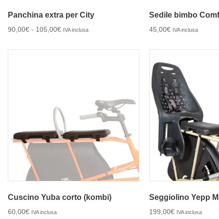
Panchina extra per City
Sedile bimbo Comfy 
90,00
€
-
105,00
€
45,00
€
IVA inclusa
IVA inclusa
Cuscino Yuba corto (kombi)
Seggiolino Yepp M
60,00
€
199,00
€
IVA inclusa
IVA inclusa