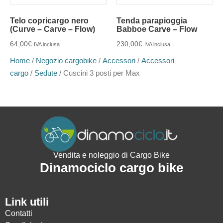
Telo copricargo nero
Tenda parapioggia
(Curve – Carve – Flow)
Babboe Carve – Flow
64,00
€
230,00
€
IVA inclusa
IVA inclusa
Home
/
Negozio cargobike
/
Accessori
/
Accessori
cargo
/
Sedute
/ Cuscini 3 posti per Max
Vendita e noleggio di Cargo Bike
Dinamociclo cargo bike
Link utili
Contatti