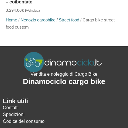
– coibentato
3.294,00
€
IVA inclusa
Home
/
Negozio cargobike
/
Street food
/ Cargo bike street
food custom
Vendita e noleggio di Cargo Bike
Dinamociclo cargo bike
Link utili
Contatti
Spedizioni
Codice del consumo