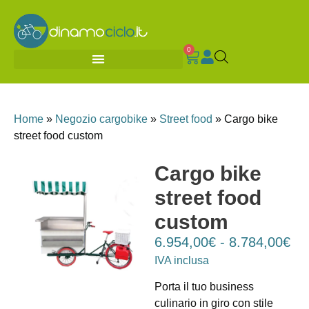
0
Home
»
Negozio cargobike
»
Street food
»
Cargo bike
street food custom
Cargo bike
street food
custom
6.954,00
€
-
8.784,00
€
IVA inclusa
Porta il tuo business
culinario in giro con stile