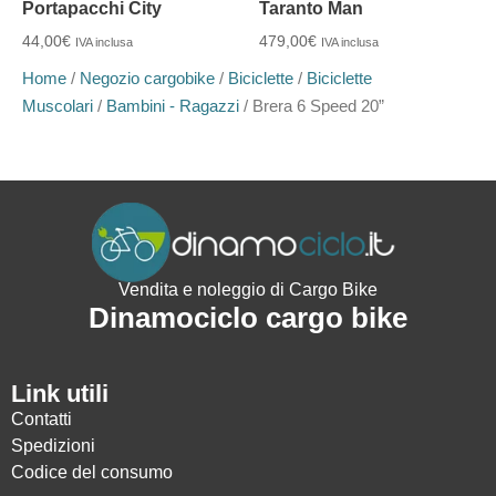
Portapacchi City
Taranto Man
44,00
€
479,00
€
IVA inclusa
IVA inclusa
Home
/
Negozio cargobike
/
Biciclette
/
Biciclette
Muscolari
/
Bambini - Ragazzi
/ Brera 6 Speed 20”
Vendita e noleggio di Cargo Bike
Dinamociclo cargo bike
Link utili
Contatti
Spedizioni
Codice del consumo