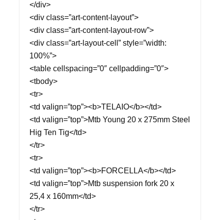
</div>
<div class=”art-content-layout”>
<div class=”art-content-layout-row”>
<div class=”art-layout-cell” style=”width:
100%”>
<table cellspacing=”0″ cellpadding=”0″>
<tbody>
<tr>
<td valign=”top”><b>TELAIO</b></td>
<td valign=”top”>Mtb Young 20 x 275mm Steel
Hig Ten Tig</td>
</tr>
<tr>
<td valign=”top”><b>FORCELLA</b></td>
<td valign=”top”>Mtb suspension fork 20 x
25,4 x 160mm</td>
</tr>