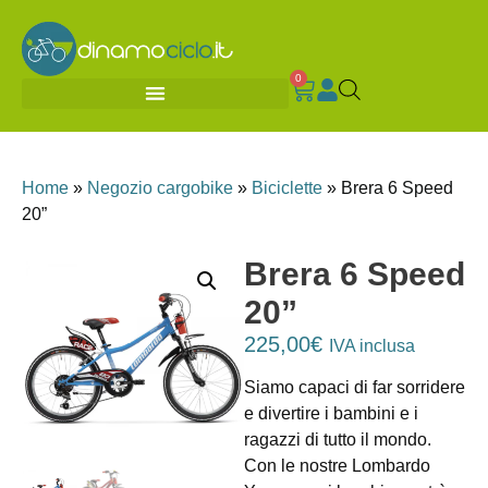
0
Home
»
Negozio cargobike
»
Biciclette
»
Brera 6 Speed
20”
Brera 6 Speed
20”
225,00
€
IVA inclusa
Siamo capaci di far sorridere
e divertire i bambini e i
ragazzi di tutto il mondo.
Con le nostre Lombardo