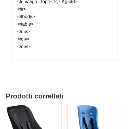
<td valign=”top”>12,7 Kg</td>
</tr>
</tbody>
</table>
</div>
</div>
</div>
Prodotti correllati