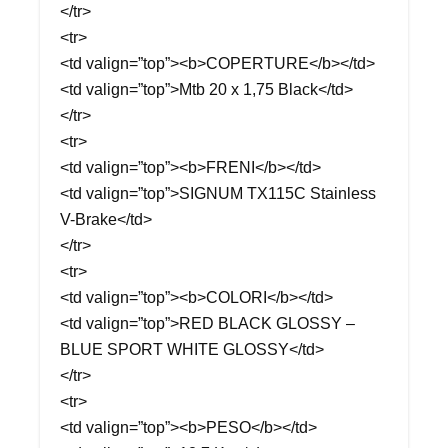
</tr>
<tr>
<td valign=”top”><b>COPERTURE</b></td>
<td valign=”top”>Mtb 20 x 1,75 Black</td>
</tr>
<tr>
<td valign=”top”><b>FRENI</b></td>
<td valign=”top”>SIGNUM TX115C Stainless
V-Brake</td>
</tr>
<tr>
<td valign=”top”><b>COLORI</b></td>
<td valign=”top”>RED BLACK GLOSSY –
BLUE SPORT WHITE GLOSSY</td>
</tr>
<tr>
<td valign=”top”><b>PESO</b></td>