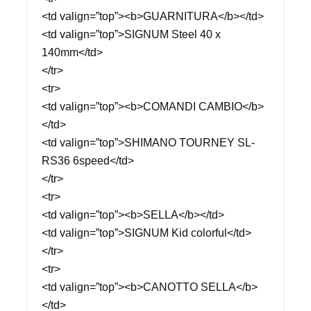
<td valign=”top”><b>GUARNITURA</b></td>
<td valign=”top”>SIGNUM Steel 40 x
140mm</td>
</tr>
<tr>
<td valign=”top”><b>COMANDI CAMBIO</b>
</td>
<td valign=”top”>SHIMANO TOURNEY SL-
RS36 6speed</td>
</tr>
<tr>
<td valign=”top”><b>SELLA</b></td>
<td valign=”top”>SIGNUM Kid colorful</td>
</tr>
<tr>
<td valign=”top”><b>CANOTTO SELLA</b>
</td>