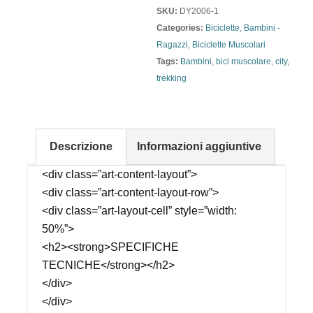
SKU:
DY2006-1
Categories:
Biciclette
,
Bambini -
Ragazzi
,
Biciclette Muscolari
Tags:
Bambini
,
bici muscolare
,
city
,
trekking
Descrizione
Informazioni aggiuntive
<div class=”art-content-layout”>
<div class=”art-content-layout-row”>
<div class=”art-layout-cell” style=”width:
50%”>
<h2><strong>SPECIFICHE
TECNICHE</strong></h2>
</div>
</div>