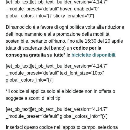
[/et_pb_text][et_pb_text _builder_version=”4.14.7″
_module_preset=”default” hover_enabled=”0″
global_colors_info=”{}” sticky_enabled=”0″]
Dinamociclo è a favore di ogni politica volta alla riduzione
dell’inquinamento e alla promozione della mobilità
sostenibile, pertanto offriamo, fino alle 16:30 del 20 aprile
(data di scadenza del bando) un
codice per la
consegna gratuita su tutte* le
biciclette disponibili
.
[/et_pb_text][et_pb_text _builder_version=”4.14.7″
_module_preset=”default” text_font_size=”10px”
global_colors_info=”{}”]
*il codice si applica solo alle biciclette non in offerta o
soggette a sconti di altri tipi
[/et_pb_text][et_pb_text _builder_version=”4.14.7″
_module_preset=”default” global_colors_info=”{}”]
Inserisci questo codice nell’apposito campo, seleziona