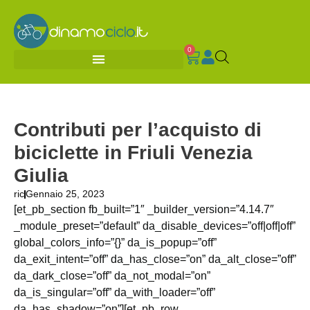
0
Contributi per l’acquisto di
biciclette in Friuli Venezia
Giulia
ric
Gennaio 25, 2023
[et_pb_section fb_built=”1″ _builder_version=”4.14.7″
_module_preset=”default” da_disable_devices=”off|off|off”
global_colors_info=”{}” da_is_popup=”off”
da_exit_intent=”off” da_has_close=”on” da_alt_close=”off”
da_dark_close=”off” da_not_modal=”on”
da_is_singular=”off” da_with_loader=”off”
da_has_shadow=”on”][et_pb_row