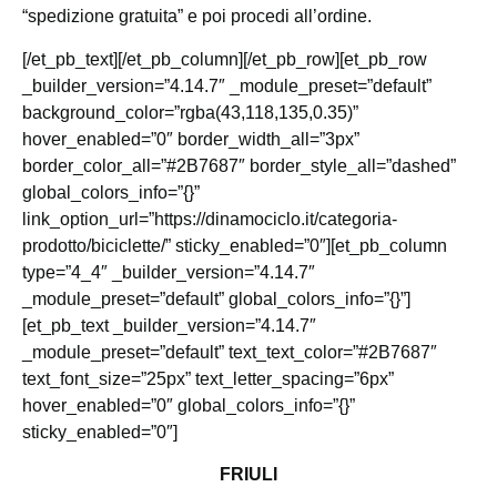
“spedizione gratuita” e poi procedi all’ordine.
[/et_pb_text][/et_pb_column][/et_pb_row][et_pb_row
_builder_version=”4.14.7″ _module_preset=”default”
background_color=”rgba(43,118,135,0.35)”
hover_enabled=”0″ border_width_all=”3px”
border_color_all=”#2B7687″ border_style_all=”dashed”
global_colors_info=”{}”
link_option_url=”https://dinamociclo.it/categoria-
prodotto/biciclette/” sticky_enabled=”0″][et_pb_column
type=”4_4″ _builder_version=”4.14.7″
_module_preset=”default” global_colors_info=”{}”]
[et_pb_text _builder_version=”4.14.7″
_module_preset=”default” text_text_color=”#2B7687″
text_font_size=”25px” text_letter_spacing=”6px”
hover_enabled=”0″ global_colors_info=”{}”
sticky_enabled=”0″]
FRIULI