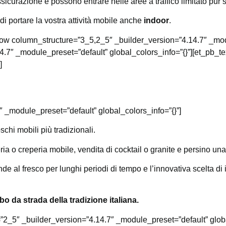
icurazione e possono entrare nelle aree a traffico limitato pur s
 di portare la vostra attività mobile anche
indoor
.
row column_structure=”3_5,2_5″ _builder_version=”4.14.7″ _modu
.7″ _module_preset=”default” global_colors_info=”{}”][et_pb_te
]
″ _module_preset=”default” global_colors_info=”{}”]
schi mobili più tradizionali.
a o creperia mobile, vendita di cocktail o granite e persino una b
 al fresco per lunghi periodi di tempo e l’innovativa scelta di in
ibo da strada della tradizione italiana.
”2_5″ _builder_version=”4.14.7″ _module_preset=”default” globa