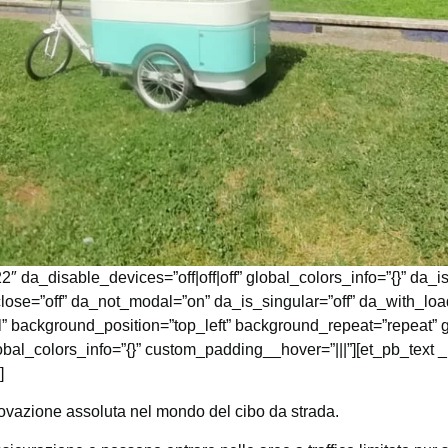
2″ da_disable_devices=”off|off|off” global_colors_info=”{}” da_i
lose=”off” da_not_modal=”on” da_is_singular=”off” da_with_lo
l” background_position=”top_left” background_repeat=”repeat” 
obal_colors_info=”{}” custom_padding__hover=”|||”][et_pb_text _
]
vazione assoluta nel mondo del cibo da strada.