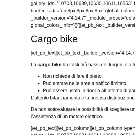
gallery_ids=”10708,10689,10630,10611,10553″ ful
border_radii=”on|8px|8px|8px|8px” global_colors
_builder_version=”4.14.7″ _module_preset=”defau
global_colors_info=”{}”][et_pb_text _builder_vers
Cargo bike
[/et_pb_text][et_pb_text _builder_version=”4.14.7
La
cargo bike
ha costi più bassi dei furgoni e alt
Non richiede di fare il pieno.
Può entrare nelle aree a traffico limitato.
Può essere usata in door o all’interno di p
L’attento bilanciamento e la precisa distribuzione
Da non sottovalutare la possibilità di scegliere 
l’assistenza di un motore elettrico.
[/et_pb_text][/et_pb_column][et_pb_column type=