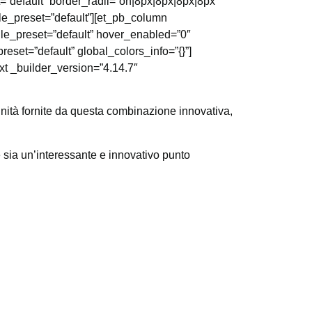
”default” border_radii=”on|8px|8px|8px|8px”
le_preset=”default”][et_pb_column
ule_preset=”default” hover_enabled=”0″
eset=”default” global_colors_info=”{}”]
xt _builder_version=”4.14.7″
tunità fornite da questa combinazione innovativa,
e sia un’interessante e innovativo punto