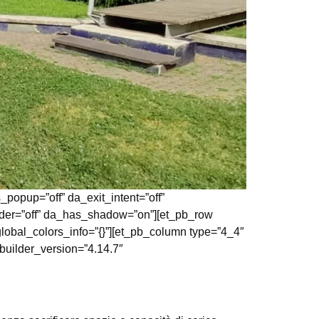
s_popup=”off” da_exit_intent=”off”
ader=”off” da_has_shadow=”on”][et_pb_row
global_colors_info=”{}”][et_pb_column type=”4_4″
builder_version=”4.14.7″