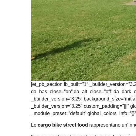
[et_pb_section fb_built=”1″ _builder_version=”3.2
da_has_close=”on” da_alt_close=”off” da_dark_c
_builder_version=”3.25″ background_size=”initia
_builder_version=”3.25″ custom_padding=”|||” gl
_module_preset=”default” global_colors_info=”{}”
Le
cargo bike street food
rappresentano un’inno