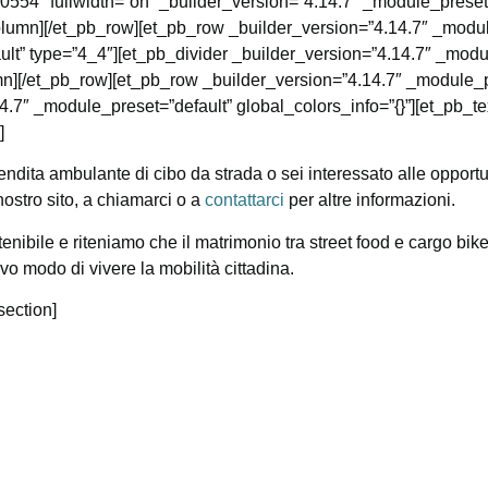
54″ fullwidth=”on” _builder_version=”4.14.7″ _module_preset=
_column][/et_pb_row][et_pb_row _builder_version=”4.14.7″ _modu
ult” type=”4_4″][et_pb_divider _builder_version=”4.14.7″ _mod
mn][/et_pb_row][et_pb_row _builder_version=”4.14.7″ _module_pr
.7″ _module_preset=”default” global_colors_info=”{}”][et_pb_te
]
 vendita ambulante di cibo da strada o sei interessato alle oppor
nostro sito, a chiamarci o a
contattarci
per altre informazioni.
nibile e riteniamo che il matrimonio tra street food e cargo bik
vo modo di vivere la mobilità cittadina.
section]