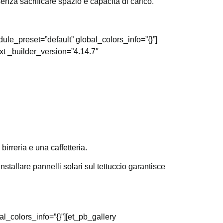
enza sacrificare spazio e capacità di carico.
le_preset=”default” global_colors_info=”{}”]
xt _builder_version=”4.14.7″
irreria e una caffetteria.
stallare pannelli solari sul tettuccio garantisce
l_colors_info=”{}”][et_pb_gallery