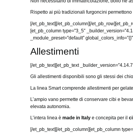
Non necessitano di immatricolazione, bollo né ass
Rispetto ai più tradizionali furgoncini permettono
[/et_pb_text][/et_pb_column][/et_pb_row][et_pb_
[et_pb_column type=”3_5″ _builder_version=”4.14
_module_preset=”default” global_colors_info=”{}”
Allestimenti
[/et_pb_text][et_pb_text _builder_version=”4.14.7
Gli allestimenti disponibili sono gli stessi dei chio
La linea Smart comprende allestimenti per gelateri
L’ampio vano permette di conservare cibi e bevande
elevata autonomia.
L’intera linea è
made in Italy
e concepita per il
c
[/et_pb_text][/et_pb_column][et_pb_column type=