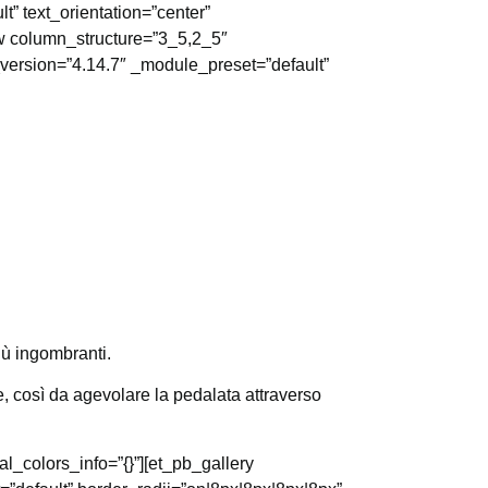
” text_orientation=”center”
ow column_structure=”3_5,2_5″
_version=”4.14.7″ _module_preset=”default”
iù ingombranti.
e, così da agevolare la pedalata attraverso
l_colors_info=”{}”][et_pb_gallery