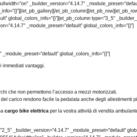
lwidth=”on” _builder_version=”4.14.7″ _module_preset=”default
_info=”{}”][/et_pb_gallery][/et_pb_column][/et_pb_row][et_pb_r
lt” global_colors_info=”{}”][et_pb_column type=”3_5″ _builder
ion=”4.14.7″ _module_preset=”default” global_colors_info=”{}”]
″ _module_preset=”default” global_colors_info=”{}”]
ri immediati vantaggi.
archi che non permettono l’accesso a mezzi motorizzati.
 del carico rendono facile la pedalata anche degli allestimenti p
una
cargo bike elettrica
per la vostra attività di vendita ambulant
”2_5″ _builder_version=”4.14.7″ _module_preset=”default” globa