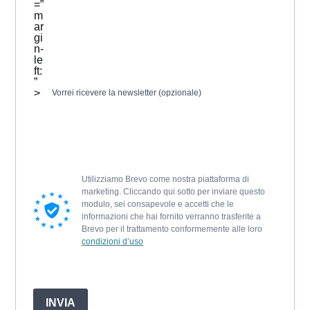
=”
m
ar
gi
n-
le
ft:
”
>
Vorrei ricevere la newsletter (opzionale)
Utilizziamo Brevo come nostra piattaforma di
marketing. Cliccando qui sotto per inviare questo
modulo, sei consapevole e accetti che le
informazioni che hai fornito verranno trasferite a
Brevo per il trattamento conformemente alle loro
condizioni d’uso
INVIA