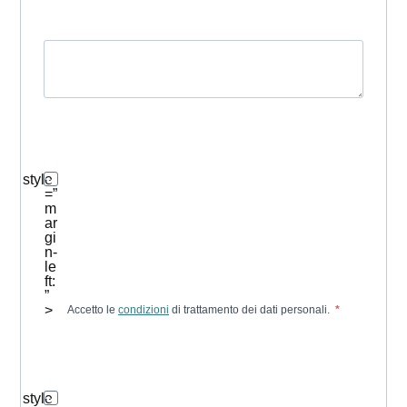
style
=”
m
ar
gi
n-
le
ft:
”
>
Accetto le
condizioni
di trattamento dei dati personali.
style