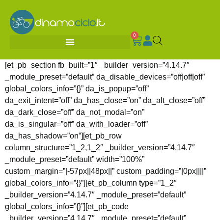
0
[et_pb_section fb_built=”1″ _builder_version=”4.14.7″
_module_preset=”default” da_disable_devices=”off|off|off”
global_colors_info=”{}” da_is_popup=”off”
da_exit_intent=”off” da_has_close=”on” da_alt_close=”off”
da_dark_close=”off” da_not_modal=”on”
da_is_singular=”off” da_with_loader=”off”
da_has_shadow=”on”][et_pb_row
column_structure=”1_2,1_2″ _builder_version=”4.14.7″
_module_preset=”default” width=”100%”
custom_margin=”|-57px||48px||” custom_padding=”|0px||||”
global_colors_info=”{}”][et_pb_column type=”1_2″
_builder_version=”4.14.7″ _module_preset=”default”
global_colors_info=”{}”][et_pb_code
_builder_version=”4.14.7″ _module_preset=”default”