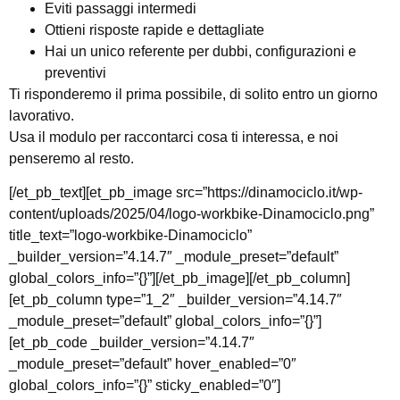
Eviti passaggi intermedi
Ottieni risposte rapide e dettagliate
Hai un unico referente per dubbi, configurazioni e
preventivi
Ti risponderemo il prima possibile, di solito entro un giorno
lavorativo.
Usa il modulo per raccontarci cosa ti interessa, e noi
penseremo al resto.
[/et_pb_text][et_pb_image src=”https://dinamociclo.it/wp-
content/uploads/2025/04/logo-workbike-Dinamociclo.png”
title_text=”logo-workbike-Dinamociclo”
_builder_version=”4.14.7″ _module_preset=”default”
global_colors_info=”{}”][/et_pb_image][/et_pb_column]
[et_pb_column type=”1_2″ _builder_version=”4.14.7″
_module_preset=”default” global_colors_info=”{}”]
[et_pb_code _builder_version=”4.14.7″
_module_preset=”default” hover_enabled=”0″
global_colors_info=”{}” sticky_enabled=”0″]