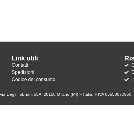
Link utili
Ri
Contatti
C
Spedizioni
D
Codice del consumo
I
via Degli Imbriani 55A, 20158 Milano (MI) – Italia, P.IVA 05653070960 