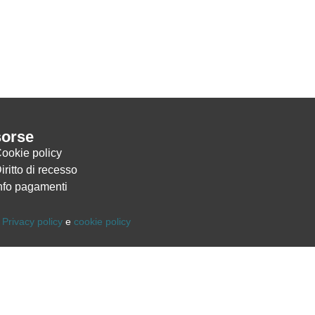
sorse
ookie policy
iritto di recesso
nfo pagamenti
,
Privacy policy
e
cookie policy