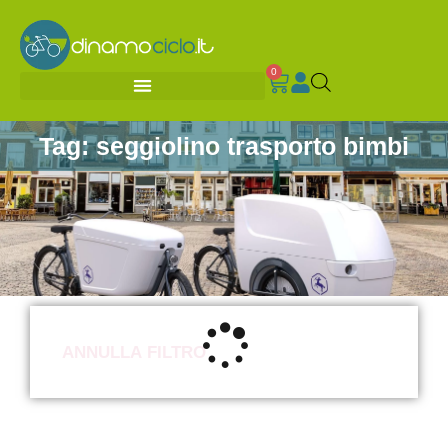
0
Tag: seggiolino trasporto bimbi
ANNULLA FILTRO