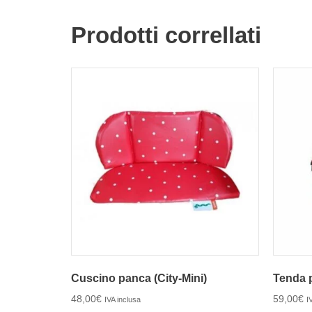
Prodotti correllati
Cuscino panca (City-Mini)
Tenda 
48,00
€
59,00
€
IVA inclusa
I