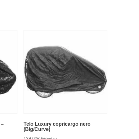
 –
Telo Luxury copricargo nero
(Big/Curve)
129,00
€
IVA inclusa