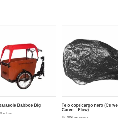
parasole Babboe Big
Telo copricargo nero (Curve
Carve – Flow)
VA inclusa
64,00
€
IVA inclusa