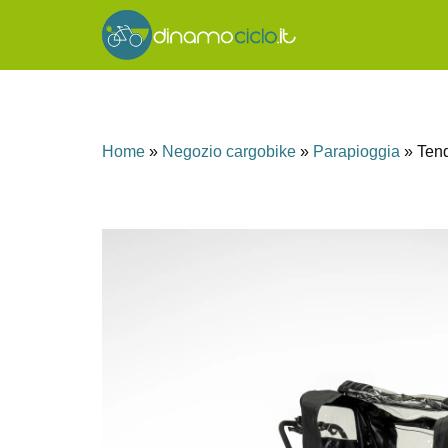
Home
»
Negozio cargobike
»
Parapioggia
»
Tend