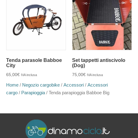
Tenda parasole Babboe
Set tappetti antiscivolo
City
(Dog)
65,00
€
75,00
€
IVA inclusa
IVA inclusa
Home
/
Negozio cargobike
/
Accessori
/
Accessori
cargo
/
Parapioggia
/ Tenda parapioggia Babboe Big