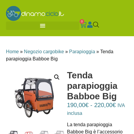
0
Home
»
Negozio cargobike
»
Parapioggia
»
Tenda
parapioggia Babboe Big
Tenda
parapioggia
Babboe Big
190,00
€
-
220,00
€
IVA
inclusa
La tenda parapioggia
Babboe Big è l’accessorio