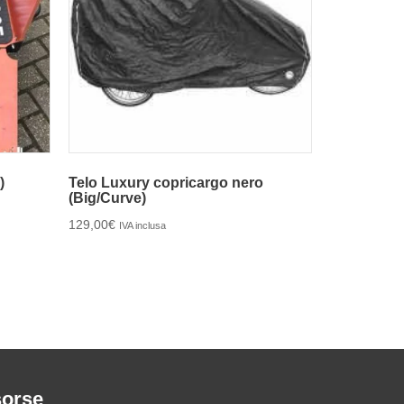
)
Telo Luxury copricargo nero
(Big/Curve)
129,00
€
IVA inclusa
sorse