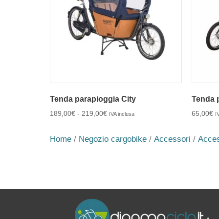
Tenda parapioggia City
Tenda 
189,00
€
-
219,00
€
65,00
€
IVA inclusa
I
Home
/
Negozio cargobike
/
Accessori
/
Acces