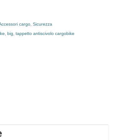
Accessori cargo
,
Sicurezza
ike
,
big
,
tappetto antiscivolo cargobike
e