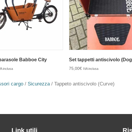
parasole Babboe City
Set tappetti antiscivolo (Dog
75,00
€
VA inclusa
IVA inclusa
sori cargo
/
Sicurezza
/ Tappeto antiscivolo (Curve)
Link utili
Ri