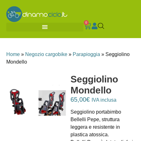
0
Home
»
Negozio cargobike
»
Parapioggia
»
Seggiolino
Mondello
Seggiolino
Mondello
65,00
€
IVA inclusa
Seggiolino portabimbo
Bellelli Pepe, struttura
leggera e resistente in
plastica atossica.