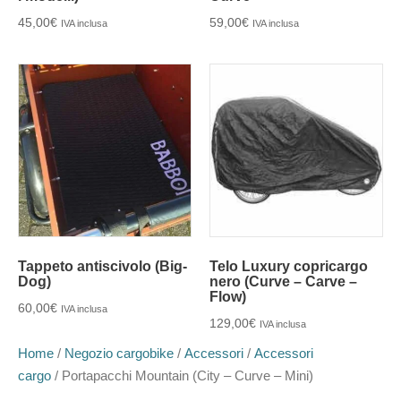
45,00
€
59,00
€
IVA inclusa
IVA inclusa
Tappeto antiscivolo (Big-
Telo Luxury copricargo
Dog)
nero (Curve – Carve –
Flow)
60,00
€
IVA inclusa
129,00
€
IVA inclusa
Home
/
Negozio cargobike
/
Accessori
/
Accessori
cargo
/ Portapacchi Mountain (City – Curve – Mini)