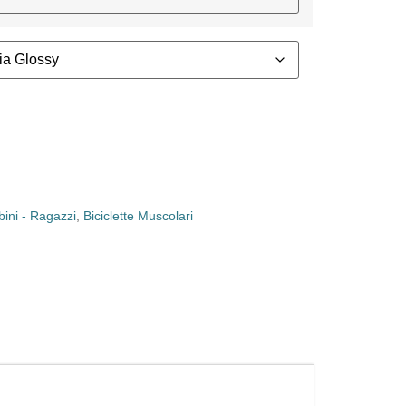
ini - Ragazzi
,
Biciclette Muscolari
g