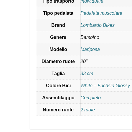
Tipo trasporto
Individuale
Tipo pedalata
Pedalata muscolare
Brand
Lombardo Bikes
Genere
Bambino
Modello
Mariposa
Diametro ruote
20''
Taglia
33 cm
Colore Bici
White – Fuchsia Glossy
Assemblaggio
Completo
Numero ruote
2 ruote