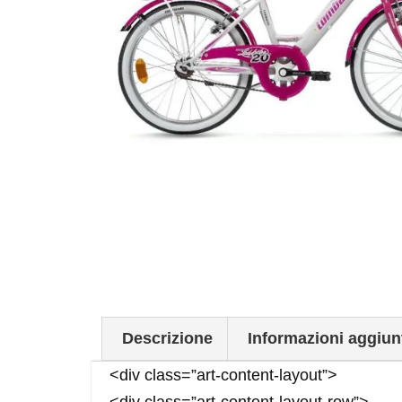
Descrizione
Informazioni aggiun
<div class=”art-content-layout”>
<div class=”art-content-layout-row”>