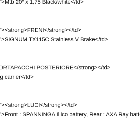
”>Mtb 20″ x 1,75 Black/white</td>
px”><strong>FRENI</strong></td>
4px”>SIGNUM TX115C Stainless V-Brake</td>
ng>PORTAPACCHI POSTERIORE</strong></td>
g carrier</td>
px”><strong>LUCI</strong></td>
”>Front : SPANNINGA Illico battery, Rear : AXA Ray batt