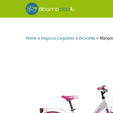
Home
»
Negozio cargobike
»
Biciclette
»
Maripo