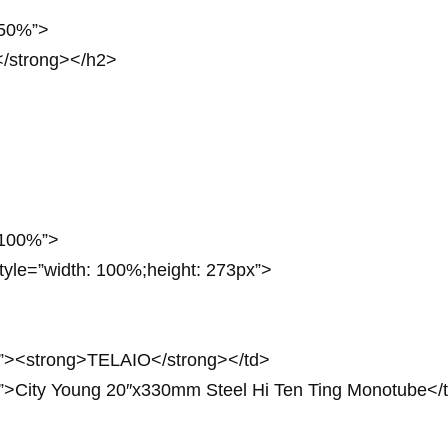
: 50%”>
strong></h2>
: 100%”>
style=”width: 100%;height: 273px”>
px”><strong>TELAIO</strong></td>
px”>City Young 20″x330mm Steel Hi Ten Ting Monotube</