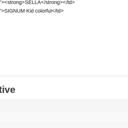
px”><strong>SELLA</strong></td>
x”>SIGNUM Kid colorful</td>
tive