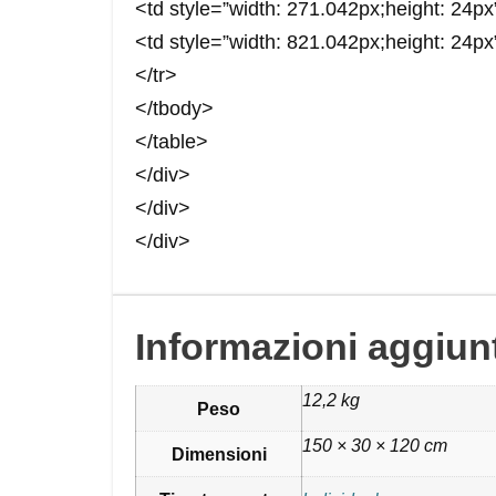
<td style=”width: 271.042px;height: 24
<td style=”width: 821.042px;height: 24p
</tr>
</tbody>
</table>
</div>
</div>
</div>
Informazioni aggiun
12,2 kg
Peso
150 × 30 × 120 cm
Dimensioni