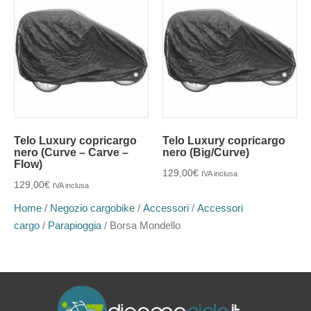
Telo Luxury copricargo
Telo Luxury copricargo
nero (Curve – Carve –
nero (Big/Curve)
Flow)
129,00
€
IVA inclusa
129,00
€
IVA inclusa
Home
/
Negozio cargobike
/
Accessori
/
Accessori
cargo
/
Parapioggia
/ Borsa Mondello