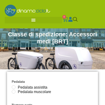
0
Classe di spedizione: Accessori
medi [BRT]
Pedalata
Pedalata assistita
Pedalata muscolare
Numero ruote