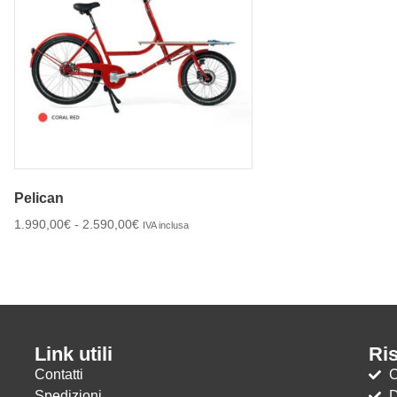
Pelican
1.990,00
€
-
2.590,00
€
IVA inclusa
Link utili
Ri
Contatti
C
Spedizioni
D