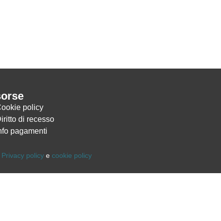
sorse
ookie policy
iritto di recesso
nfo pagamenti
,
Privacy policy
e
cookie policy