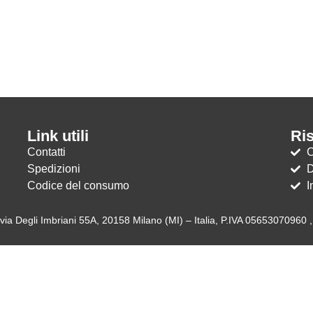
Link utili
Ri
Contatti
C
Spedizioni
D
Codice del consumo
I
via Degli Imbriani 55A, 20158 Milano (MI) – Italia, P.IVA 05653070960 