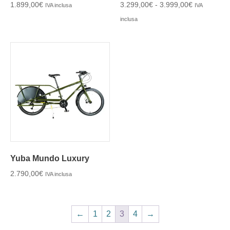
1.899,00
€
3.299,00
€
-
3.999,00
€
IVA inclusa
IVA
inclusa
Yuba Mundo Luxury
2.790,00
€
IVA inclusa
←
1
2
3
4
→