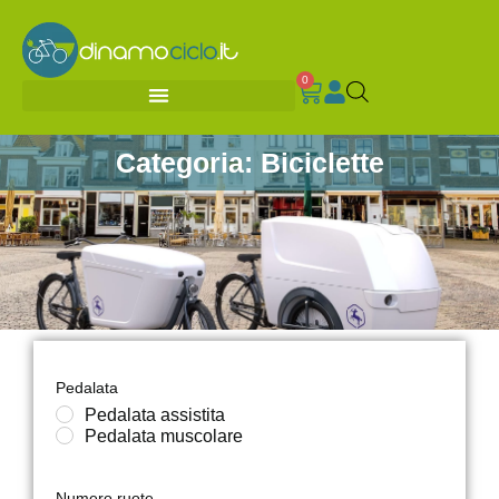
0
Categoria: Biciclette
Pedalata
Pedalata assistita
Pedalata muscolare
Numero ruote